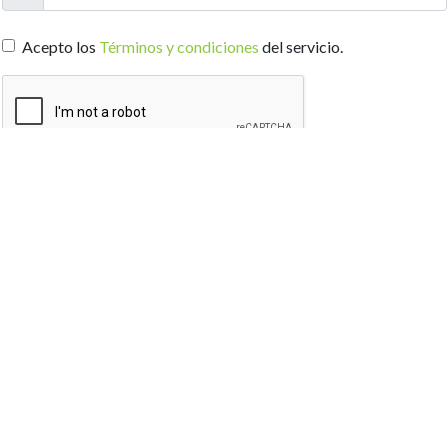
Acepto los
Términos y condiciones
del servicio.
Registrarse
o
¿Ya tiene una cuenta?
Acceder
turación y pagos
⋅
Quienes somos
⋅
Términos y condiciones
dos.