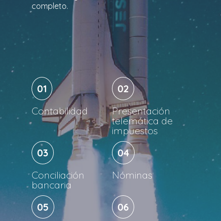
completo.
01
02
Contabilidad
Presentación
telemática de
impuestos
03
04
Conciliación
Nóminas
bancaria
05
06