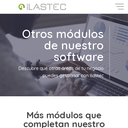
Skip
to
main
Close
content
Menu
Otros módulos
de nuestro
software
Descubre qué otras áreas de tu negocio
puedes gestionar con Ilastec
Más módulos que
completan nuestro