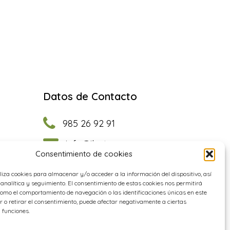
Datos de Contacto
985 26 92 91
info@ilastec.com
Consentimiento de cookies
Facebook
Instagram
YouTube
LinkedIn
iliza cookies para almacenar y/o acceder a la información del dispositivo, así
analítica y seguimiento. El consentimiento de estas cookies nos permitirá
omo el comportamiento de navegación o las identificaciones únicas en este
e
ir o retirar el consentimiento, puede afectar negativamente a ciertas
 funciones.