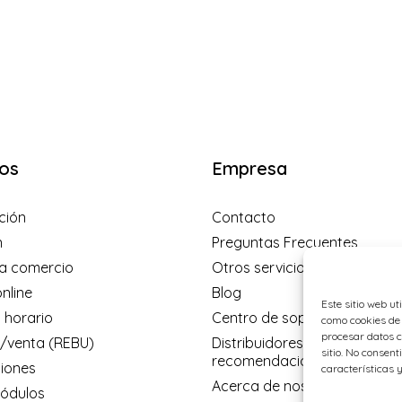
os
Empresa
ción
Contacto
n
Preguntas Frecuentes
a comercio
Otros servicios
nline
Blog
Este sitio web ut
 horario
Centro de soporte
como cookies de 
procesar datos c
venta (REBU)
Distribuidores y programa d
sitio. No consent
recomendación
ciones
características y
Acerca de nosotros
ódulos