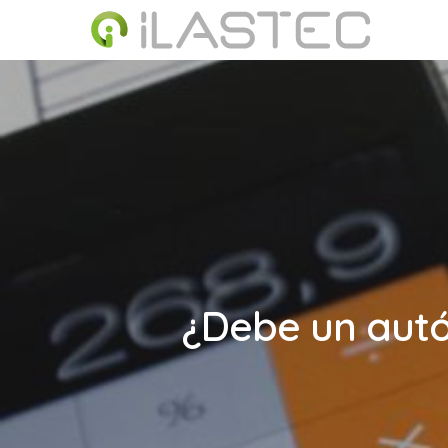
Skip
to
main
content
¿Debe un autó