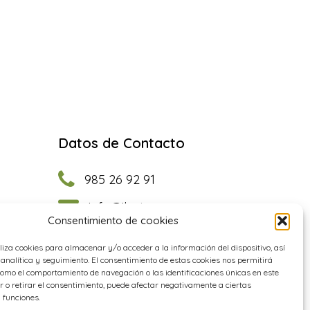
Datos de Contacto
985 26 92 91
info@ilastec.com
Consentimiento de cookies
Facebook
Instagram
YouTube
LinkedIn
iliza cookies para almacenar y/o acceder a la información del dispositivo, así
analítica y seguimiento. El consentimiento de estas cookies nos permitirá
omo el comportamiento de navegación o las identificaciones únicas en este
e
ir o retirar el consentimiento, puede afectar negativamente a ciertas
 funciones.