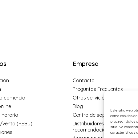
os
Empresa
ción
Contacto
n
Preguntas Frecuentes
a comercio
Otros servicios
nline
Blog
Este sitio web ut
 horario
Centro de soporte
como cookies de 
procesar datos c
venta (REBU)
Distribuidores y programa d
sitio. No consent
recomendación
ciones
características y