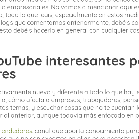
 o empresariales. No vamos a mencionar aqui e
o, todo lo que leais, especialmente en estos me
 blogs que comentamos anteriormente, debéis cont
 esto debéis hacerlo en general con cualquier cos
ouTube interesantes 
res
lativamente nuevo y diferente a todo lo que hay 
a, cómo afecta a empresas, trabajadores, pensio
stos temas, y escuchar cosas que no te cuentan lo
lar al anterior, aunque todavía más enfocado e
prendedores
: canal que aporta conocimiento puro
s que no son expertos en ellas pero necesitan ll