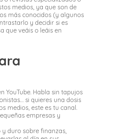
stos medios, ya que son de
dios más conocidos (y algunos
rastarlo y decidir si es
a que veáis o leáis en
para
en YouTube. Habla sin tapujos
nistas… si quieres una dosis
s medios, este es tu canal.
n pequeñas empresas y
 y duro sobre finanzas,
evarlas al día en sus