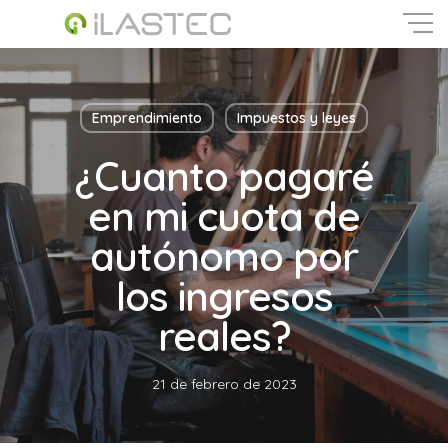
Skip
to
main
Close
content
Menu
Emprendimiento
Impuestos y leyes
¿Cuanto pagaré
en mi cuota de
autónomo por
los ingresos
reales?
21 de febrero de 2023