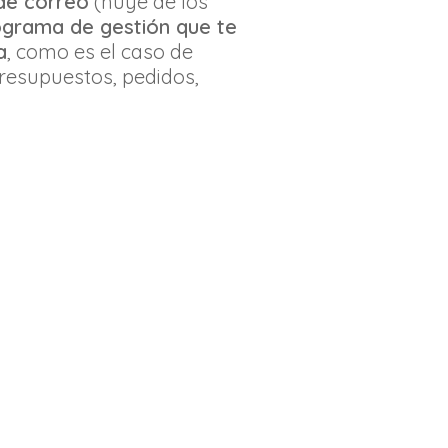
 de correo
(huye de los
ograma de gestión que te
a
, como es el caso de
resupuestos, pedidos,