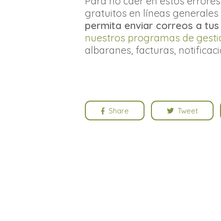
Para no caer en estos errore
gratuitos en líneas generales
permita enviar correos a tu
nuestros programas de gesti
albaranes, facturas, notificac
Share
Tweet