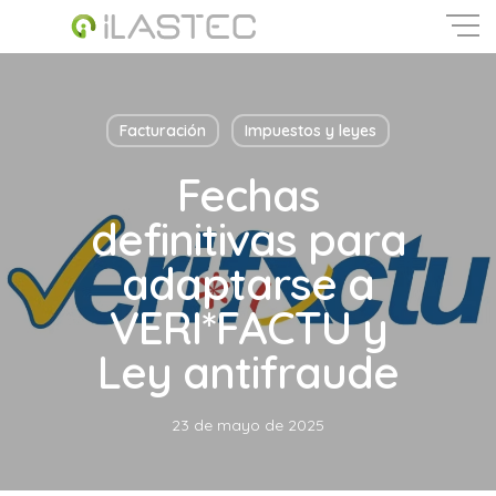
Skip
to
main
Close
content
Menu
Facturación
Impuestos y leyes
Fechas
definitivas para
adaptarse a
VERI*FACTU y
Ley antifraude
23 de mayo de 2025