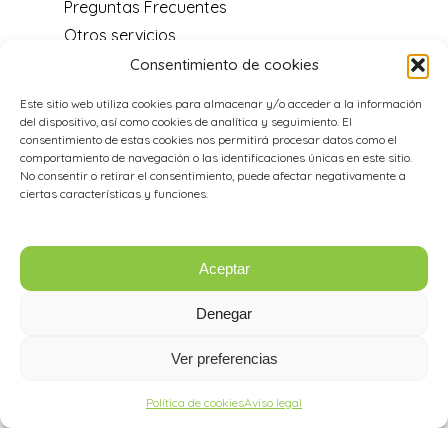
Preguntas Frecuentes
Otros servicios
Blog
Consentimiento de cookies
Centro de soporte
Este sitio web utiliza cookies para almacenar y/o acceder a la información
Distribuidores y programa de
del dispositivo, así como cookies de analítica y seguimiento. El
recomendación
consentimiento de estas cookies nos permitirá procesar datos como el
comportamiento de navegación o las identificaciones únicas en este sitio.
Acerca de nosotros
No consentir o retirar el consentimiento, puede afectar negativamente a
Aviso legal
ciertas características y funciones.
Política de cookies
Aceptar
Datos de Contacto
Denegar
985 26 92 91
Ver preferencias
info@ilastec.com
Política de cookies
Aviso legal
Facebook
Instagram
YouTube
LinkedIn