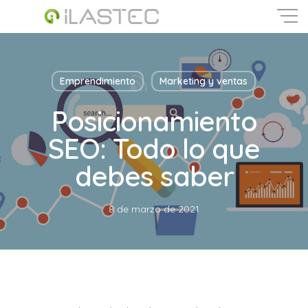
Skip
to
main
Close
content
Menu
Emprendimiento
Marketing y ventas
Posicionamiento
SEO: Todo lo que
debes saber
8 de marzo de 2021