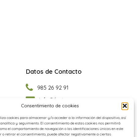
Datos de Contacto
985 26 92 91
info@ilastec.com
Consentimiento de cookies
Facebook
Instagram
YouTube
LinkedIn
iliza cookies para almacenar y/o acceder a la información del dispositivo, así
analítica y seguimiento. El consentimiento de estas cookies nos permitirá
omo el comportamiento de navegación o las identificaciones únicas en este
e
ir o retirar el consentimiento, puede afectar negativamente a ciertas