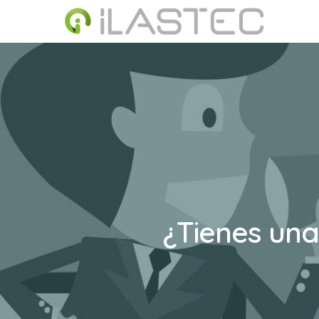
Skip
to
main
content
¿Tienes una