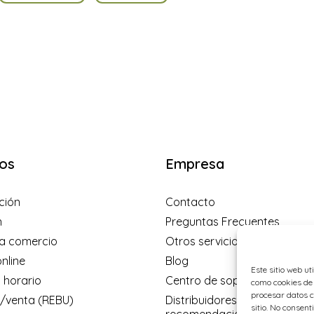
os
Empresa
ción
Contacto
n
Preguntas Frecuentes
a comercio
Otros servicios
nline
Blog
Este sitio web ut
 horario
Centro de soporte
como cookies de 
procesar datos c
venta (REBU)
Distribuidores y programa d
sitio. No consent